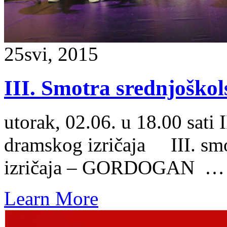
25
svi, 2015
III. Smotra srednjoško
utorak, 02.06. u 18.00 sati 
dramskog izričaja III. sm
izričaja – GORDOGAN …
Learn More