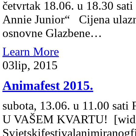
četvrtak 18.06. u 18.30 s
Annie Junior“ Cijena ulaz
osnovne Glazbene…
Learn More
03
lip, 2015
Animafest 2015.
subota, 13.06. u 11.00 s
U VAŠEM KVARTU! [widge
Svjetskifestivalanimirano