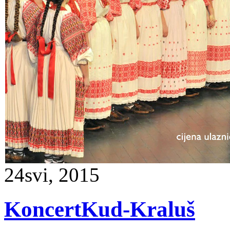
24
svi, 2015
KoncertKud-Kraluš