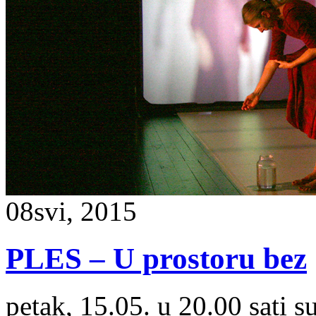
08
svi, 2015
PLES – U prostoru bez
petak, 15.05. u 20.00 sati s