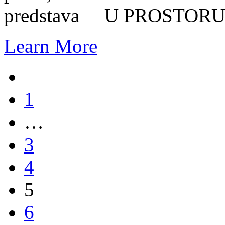
predstava U PROSTORU B
Learn More
1
…
3
4
5
6