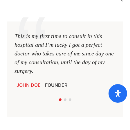
This is my first time to consult in this
This i
hospital and I’m lucky I got a perfect
hospit
doctor who takes care of me since day one
docto
of my consultation, until the day of my
of my 
surgery.
surger
JOHN DOE
FOUNDER
JOHN