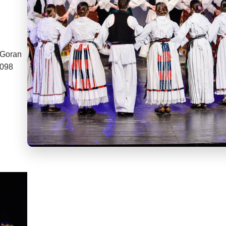
 Goran
 098