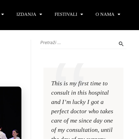
IZDANJA
FESTIVALI
O NAMA
This is my first time to
This is m
consult in this hospital
consult i
and I’m lucky I got a
and I’m l
perfect doctor who takes
perfect 
care of me since day one
care of 
of my consultation, until
of my con